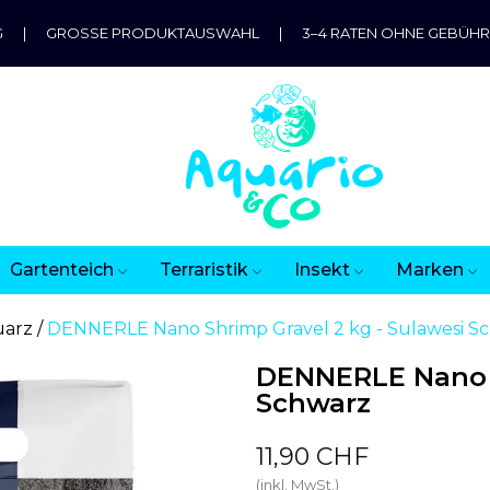
G
|
GROSSE PRODUKTAUSWAHL
|
3–4 RATEN OHNE GEBÜH
Gartenteich
Terraristik
Insekt
Marken
uarz
DENNERLE Nano Shrimp Gravel 2 kg - Sulawesi S
DENNERLE Nano S
Schwarz
11,90 CHF
(inkl. MwSt.)