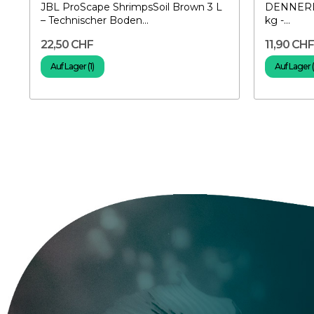
JBL ProScape ShrimpsSoil Brown 3 L
DENNERLE
– Technischer Boden...
kg -...
22,50 CHF
11,90 CH
Auf Lager (1)
Auf Lager 