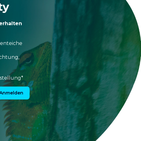
ty
erhalten
tenteiche
uchtung,
stellung*
Anmelden