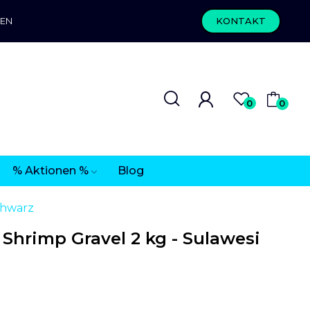
REN
KONTAKT
0
0
% Aktionen %
Blog
chwarz
hrimp Gravel 2 kg - Sulawesi