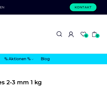
REN
KONTAKT
0
0
% Aktionen %
Blog
s 2-3 mm 1 kg