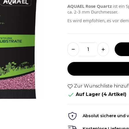
AQUAEL Rose Quartz
ist ein 
ca. 2-3 mm Durchmesser.
Es wird empfohlen, es vor de
Zur Wunschliste hinzu

Auf Lager
(4 Artikel)
Absolut sichere und v
Kostenlose Lieferung