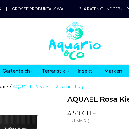
G
|
GROSSE PRODUKTAUSWAHL
|
3–4 RATEN OHNE GEBÜH
Gartenteich
Terraristik
Insekt
Marken
uarz
AQUAEL Rosa Kies 2-3 mm 1 kg
AQUAEL Rosa Kie
4,50 CHF
(inkl. MwSt.)