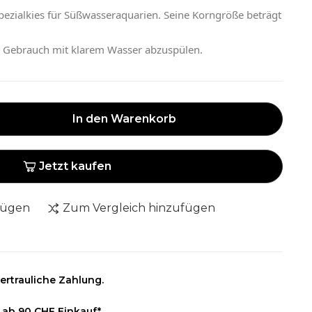
Spezialkies für Süßwasseraquarien. Seine Korngröße beträgt
m Gebrauch mit klarem Wasser abzuspülen.
In den Warenkorb
Jetzt kaufen
fügen
Zum Vergleich hinzufügen
ertrauliche Zahlung.
 ab 90 CHF Einkauf*.