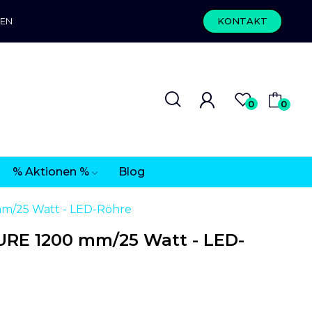
REN
KONTAKT
0
0
% Aktionen %
Blog
/25 Watt - LED-Röhre
RE 1200 mm/25 Watt - LED-