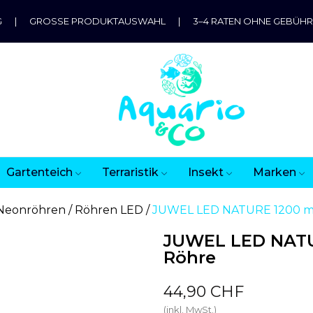
G
|
GROSSE PRODUKTAUSWAHL
|
3–4 RATEN OHNE GEBÜH
Gartenteich
Terraristik
Insekt
Marken
Neonröhren
Röhren LED
JUWEL LED NATURE 1200 mm
JUWEL LED NATU
Röhre
44,90 CHF
(inkl. MwSt.)