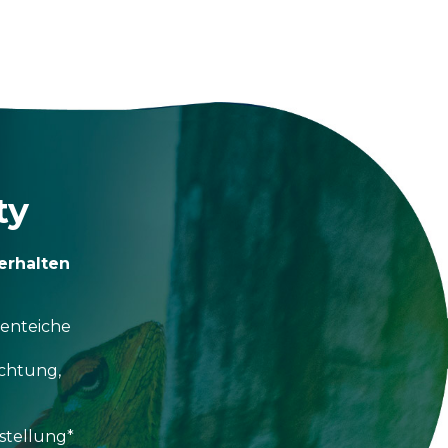
ty
erhalten
tenteiche
uchtung,
stellung*