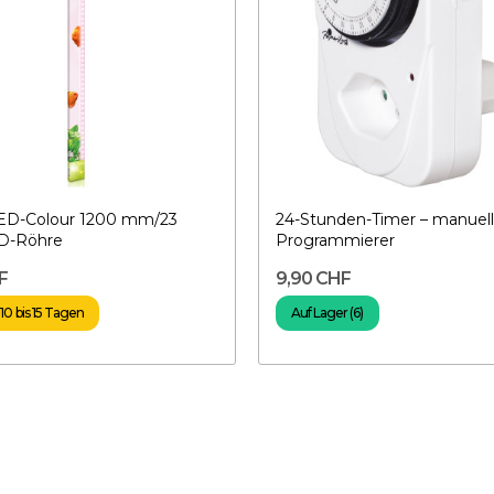
D-Colour 1200 mm/23
24-Stunden-Timer – manuell
ED-Röhre
Programmierer
F
9,90 CHF
10 bis 15 Tagen
Auf Lager (6)