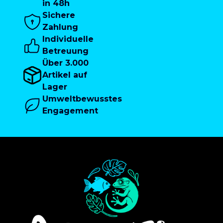
in 48h
Sichere
Zahlung
Individuelle
Betreuung
Über 3.000
Artikel auf
Lager
Umweltbewusstes
Engagement