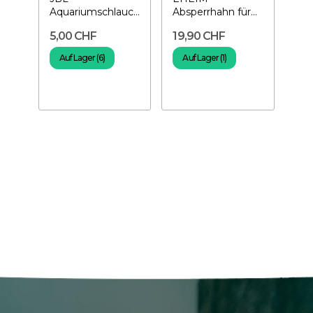
Aquariumschlauch
Absperrhahn für
Grau 16-22 mm
Schlauch 16-22
5,00 CHF
19,90 CHF
pro Meter
mm
Auf Lager (6)
Auf Lager (1)