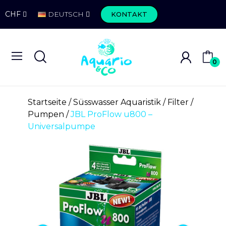
CHF
DEUTSCH
KONTAKT
0
Startseite
Süsswasser Aquaristik
Filter
Pumpen
JBL ProFlow u800 –
Universalpumpe