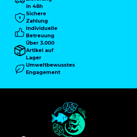
in 48h
Sichere
Zahlung
Individuelle
Betreuung
Über 3.000
Artikel auf
Lager
Umweltbewusstes
Engagement