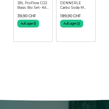
JBL ProFlora CO2
DENNERLE
Basic Bio Set- Kit
Carbo Soda M
CO2 für Aquarium
200- CO2
39,90 CHF
189,90 CHF
Düngeanlage für
Soda
Auf Lager (1)
Auf Lager (2)