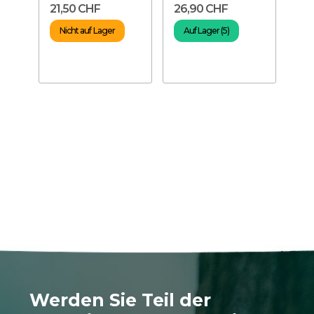
21,50 CHF
26,90 CHF
16
Eisen für...
für..
lb
Nicht auf Lager
Auf Lager (5)
en
v
Werden Sie Teil der