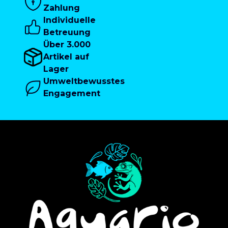
Zahlung
Individuelle
Betreuung
Über 3.000
Artikel auf
Lager
Umweltbewusstes
Engagement