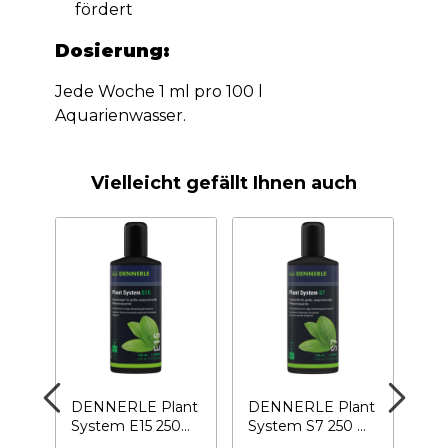
fördert
Dosierung:
Jede Woche 1 ml pro 100 l
Aquarienwasser.
Vielleicht gefällt Ihnen auch
ant
DENNERLE Plant
DENNERLE Plant
DE
t
System E15 250
System S7 250 ml
Car
ais
ml – Flüssiges
- Vitamine und...
40 