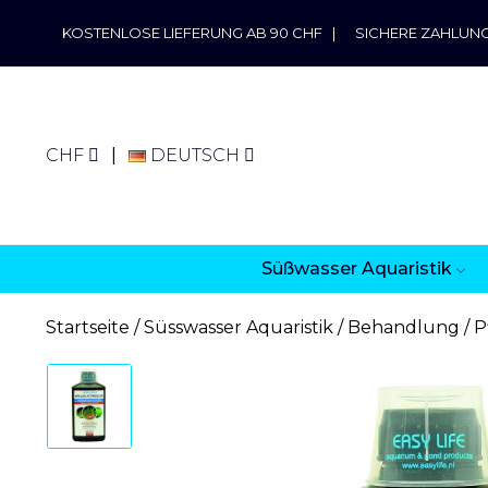
KOSTENLOSE LIEFERUNG AB 90 CHF
|
SICHERE ZAHLUN
CHF
DEUTSCH
Süßwasser Aquaristik
Startseite
Süsswasser Aquaristik
Behandlung
P