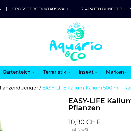
G
|
GROSSE PRODUKTAUSWAHL
|
3–4 RATEN OHNE GEBÜH
Gartenteich
Terraristik
Insekt
Marken
flanzenduenger
EASY-LIFE Kalium-Kalium 500 ml – Ka
EASY-LIFE Kalium
Pflanzen
10,90 CHF
(inkl. MwSt.)