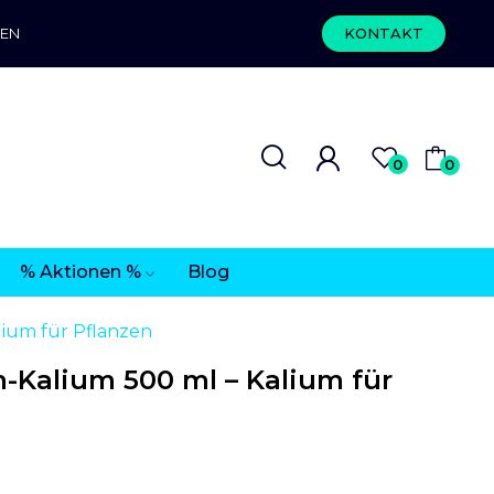
REN
KONTAKT
0
0
% Aktionen %
Blog
lium für Pflanzen
-Kalium 500 ml – Kalium für