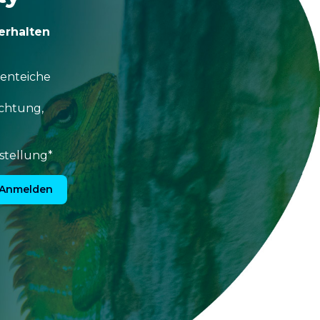
erhalten
tenteiche
uchtung,
stellung*
Anmelden