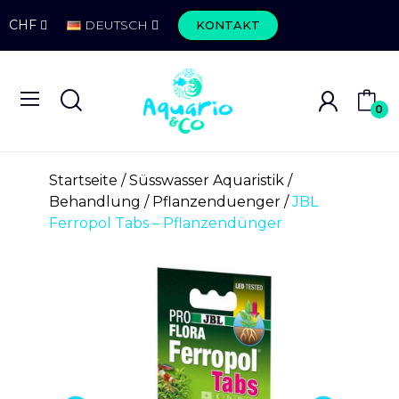
CHF
DEUTSCH
KONTAKT
0
Startseite
Süsswasser Aquaristik
Behandlung
Pflanzenduenger
JBL
Ferropol Tabs – Pflanzendünger