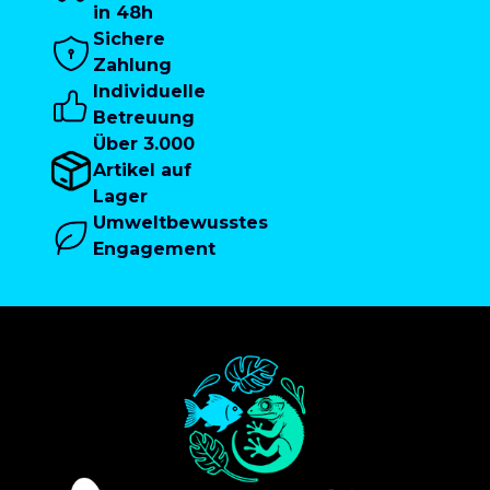
in 48h
Sichere
Zahlung
Individuelle
Betreuung
Über 3.000
Artikel auf
Lager
Umweltbewusstes
Engagement