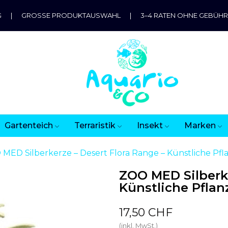
G
|
GROSSE PRODUKTAUSWAHL
|
3–4 RATEN OHNE GEBÜH
Gartenteich
Terraristik
Insekt
Marken
MED Silberkerze – Desert Flora Range – Künstliche Pfla
ZOO MED Silberke
Künstliche Pflanz
17,50 CHF
(inkl. MwSt.)