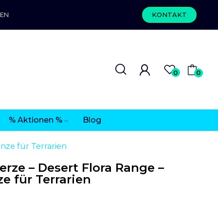
REN
KONTAKT
0
0
% Aktionen %
Blog
nze für Terrarien
rze – Desert Flora Range –
e für Terrarien