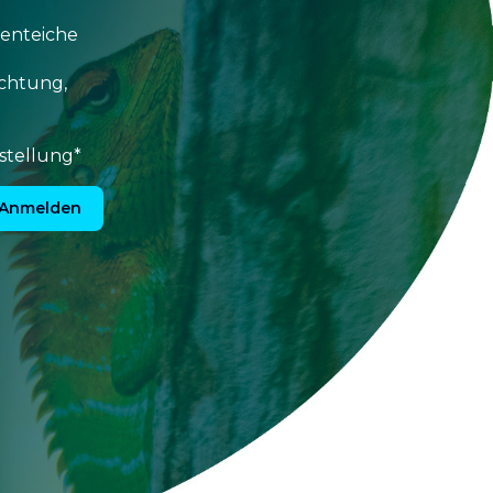
tenteiche
uchtung,
stellung*
Anmelden