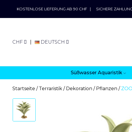
KOSTENLOSE LIEFERUNG AB 90 CHF
|
SICHERE ZAHLUN
CHF
DEUTSCH
Süßwasser Aquaristik
Startseite
Terraristik
Dekoration
Pflanzen
ZOO 