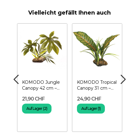
Vielleicht gefällt Ihnen auch
KOMODO Jungle
KOMODO Tropical
RE
Canopy 42 cm –
Canopy 31 cm –
Ban
Pflanze für
Pflanze für
Tif
21,90 CHF
24,90 CHF
15
Terrarium
Terrarium
Kün
Auf Lager (2)
Auf Lager (1)
A