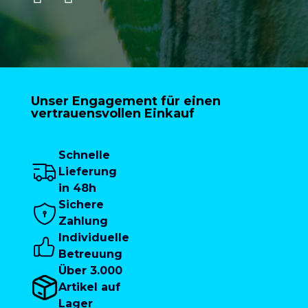
Unser Engagement für einen
vertrauensvollen Einkauf
Schnelle
Lieferung
in 48h
Sichere
Zahlung
Individuelle
Betreuung
Über 3.000
Artikel auf
Lager