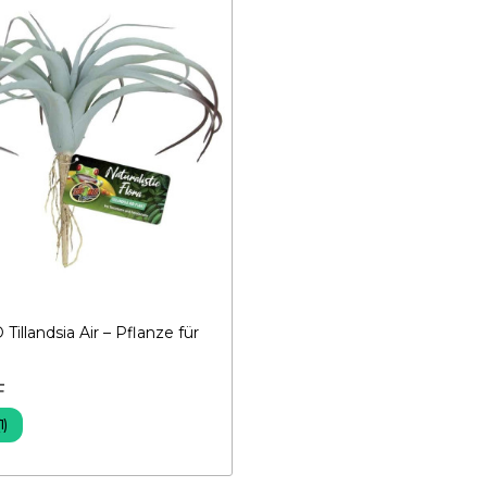
illandsia Air – Pflanze für
F
1)