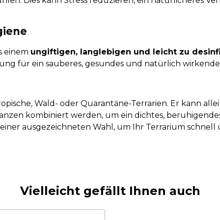
 fühlen. Dies kann Stress reduzieren, ein natürlicheres 
giene
us einem
ungiftigen, langlebigen und leicht zu desinf
Lösung für ein sauberes, gesundes und natürlich wirken
tropische, Wald- oder Quarantäne-Terrarien. Er kann all
lanzen kombiniert werden, um ein dichtes, beruhigend
u einer ausgezeichneten Wahl, um Ihr Terrarium schnell
Vielleicht gefällt Ihnen auch