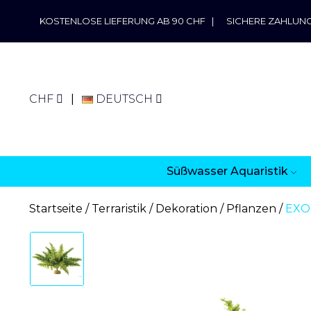
KOSTENLOSE LIEFERUNG AB 90 CHF
|
SICHERE ZAHLUN
CHF
DEUTSCH
Süßwasser Aquaristik
Startseite
Terraristik
Dekoration
Pflanzen
EXO 