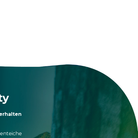
ty
erhalten
tenteiche