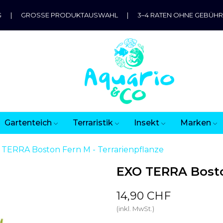
G
|
GROSSE PRODUKTAUSWAHL
|
3–4 RATEN OHNE GEBÜH
Gartenteich
Terraristik
Insekt
Marken
TERRA Boston Fern M - Terrarienpflanze
EXO TERRA Bosto
14,90 CHF
(inkl. MwSt.)