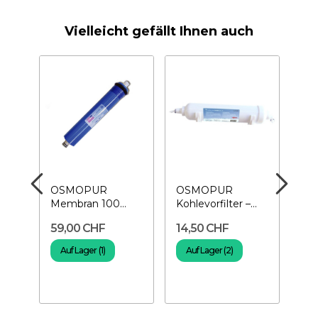
Vielleicht gefällt Ihnen auch
OSMOPUR
OSMOPUR
OS
Membran 100
Kohlevorfilter –
Sed
GDP- Für
Für KBO
– F
59,00 CHF
14,50 CHF
14
Umkehrosmoseanlage
50/75/100
Um
KBO100
Osmosegerät
KBO
Auf Lager (1)
Auf Lager (2)
A