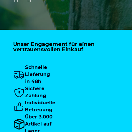
Unser Engagement für einen
vertrauensvollen Einkauf
Schnelle
Lieferung
in 48h
Sichere
Zahlung
Individuelle
Betreuung
Über 3.000
Artikel auf
Lager