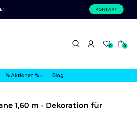
REN
KONTAKT
0
0
% Aktionen %
Blog
ne 1,60 m - Dekoration für