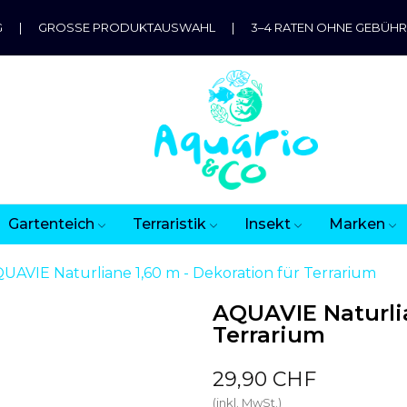
G
|
GROSSE PRODUKTAUSWAHL
|
3–4 RATEN OHNE GEBÜH
Gartenteich
Terraristik
Insekt
Marken
UAVIE Naturliane 1,60 m - Dekoration für Terrarium
AQUAVIE Naturlia
Terrarium
29,90 CHF
(inkl. MwSt.)