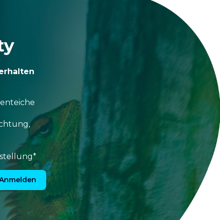
ty
erhalten
tenteiche
uchtung,
stellung*
Anmelden