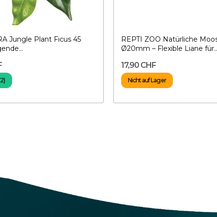
 Jungle Plant Ficus 45
REPTI ZOO Natürliche Moo
ende...
Ø20mm – Flexible Liane für..
F
17,90 CHF
(2)
Nicht auf Lager