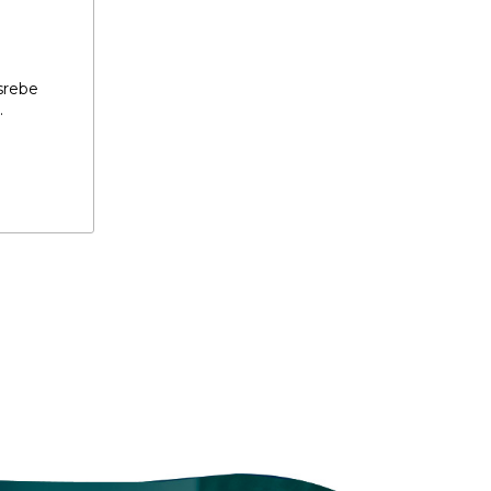
srebe
.