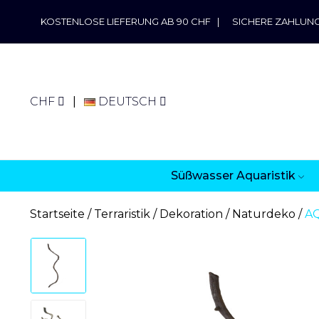
KOSTENLOSE LIEFERUNG AB 90 CHF
|
SICHERE ZAHLUN
CHF
DEUTSCH
Süßwasser Aquaristik
Startseite
Terraristik
Dekoration
Naturdeko
AQ