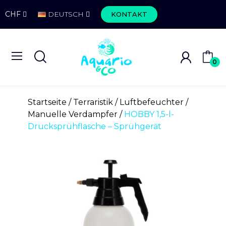
CHF
DEUTSCH
KONTAKT
0
Startseite
Terraristik
Luftbefeuchter
Manuelle Verdampfer
HOBBY 1,5-l-
Drucksprühflasche – Sprühgerät