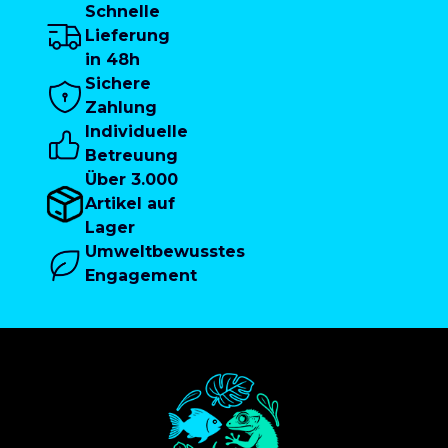
Schnelle
Lieferung
in 48h
Sichere
Zahlung
Individuelle
Betreuung
Über 3.000
Artikel auf
Lager
Umweltbewusstes
Engagement