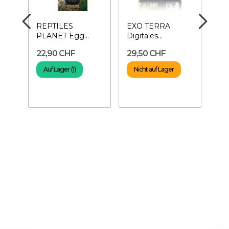
REPTILES
EXO TERRA
RE
PLANET Egg
Digitales
Dri
ür
Control –
Hygrometer –
Tro
22,90 CHF
29,50 CHF
72
Thermometer/Hygrometer
Terrarien-
Rep
Hygrometer
lb
Auf Lager (1)
Nicht auf Lager
en
v