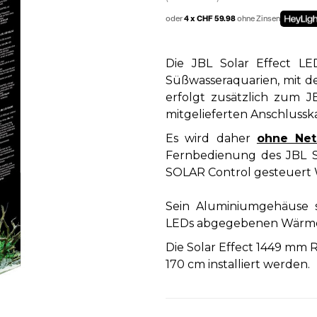
oder
4 x CHF 59.98
ohne Zinsen
Die JBL Solar Effect L
Süßwasseraquarien, mit d
erfolgt zusätzlich zum J
mitgelieferten Anschlussk
Es wird daher
ohne Net
Fernbedienung des JBL S
SOLAR Control gesteuert W
Sein Aluminiumgehäuse s
LEDs abgegebenen Wärme 
Die Solar Effect 1449 mm 
170 cm installiert werden.