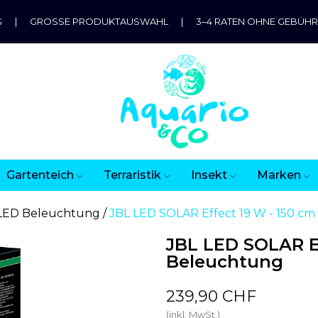
G
|
GROSSE PRODUKTAUSWAHL
|
3–4 RATEN OHNE GEBÜH
Gartenteich
Terraristik
Insekt
Marken
LED Beleuchtung
JBL LED SOLAR Effect 19 W - 150 c
JBL LED SOLAR Ef
Beleuchtung
239,90 CHF
(inkl. MwSt.)