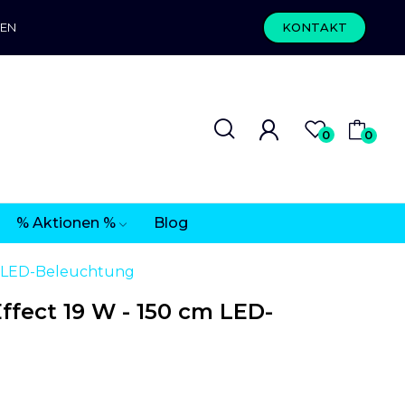
REN
KONTAKT
0
0
% Aktionen %
Blog
m LED-Beleuchtung
fect 19 W - 150 cm LED-