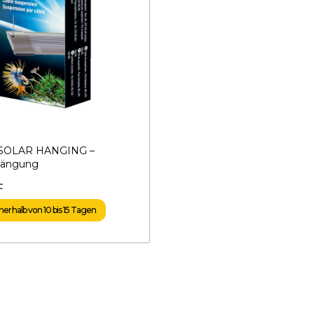
 SOLAR HANGING –
hängung
F
nerhalb von 10 bis 15 Tagen