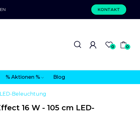
REN
KONTAKT
0
0
% Aktionen %
Blog
m LED-Beleuchtung
fect 16 W - 105 cm LED-