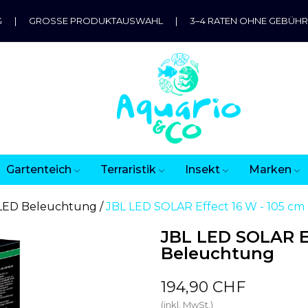
G
|
GROSSE PRODUKTAUSWAHL
|
3–4 RATEN OHNE GEBÜH
Gartenteich
Terraristik
Insekt
Marken
LED Beleuchtung
JBL LED SOLAR Effect 16 W - 105 c
JBL LED SOLAR Ef
Beleuchtung
194,90 CHF
(inkl. MwSt.)