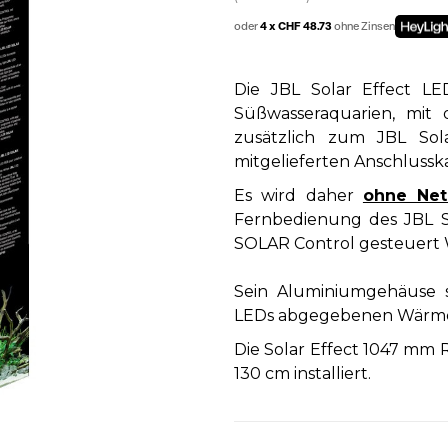
oder
4 x CHF 48.73
ohne Zinsen
Die JBL Solar Effect L
Süßwasseraquarien, mit 
zusätzlich zum JBL Sol
mitgelieferten Anschlussk
Es wird daher
ohne Net
Fernbedienung des JBL S
SOLAR Control gesteuert W
Sein Aluminiumgehäuse s
LEDs abgegebenen Wärme 
Die Solar Effect 1047 mm 
130 cm installiert.