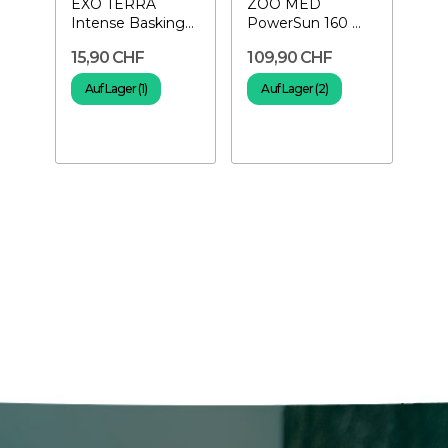
EXO TERRA
ZOO MED
Intense Basking
PowerSun 160 W
Spot 150 W–
– UV-Heizlampe
15,90 CHF
109,90 CHF
Wärmespotlampe
für Reptilien
Auf Lager (1)
Auf Lager (2)