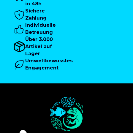
in 48h
Sichere
Zahlung
Individuelle
Betreuung
Über 3.000
Artikel auf
Lager
Umweltbewusstes
Engagement