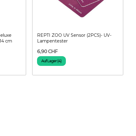
eluxe
REPTI ZOO UV Sensor (2PCS)- UV-
 14 cm
Lampentester
6,90 CHF
Auf Lager (4)