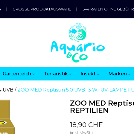
G
|
GROSSE PRODUKTAUSWAHL
|
3–4 RATEN OHNE GEBÜH
Gartenteich
Terraristik
Insekt
Marken
A-UVB
ZOO MED Reptisun 5.0 UVB 13 W- UV-LAMPE F
ZOO MED Reptis
REPTILIEN
18,90 CHF
(inkl. MwSt.)