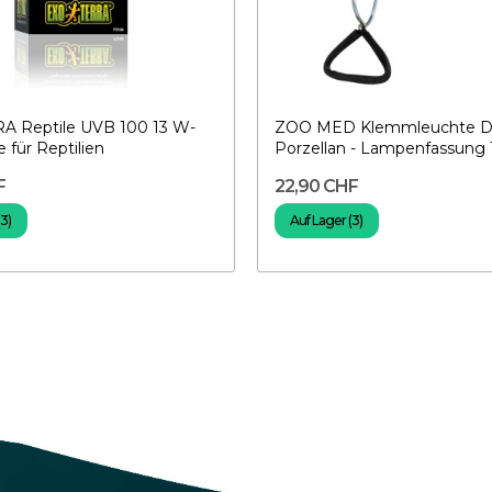
A Reptile UVB 100 13 W-
ZOO MED Klemmleuchte D
für Reptilien
Porzellan - Lampenfassung
F
22,90 CHF
(3)
Auf Lager (3)