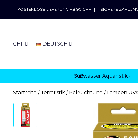
KOSTENLOSE LIEFERUNG AB 90 CHF
|
SICHERE ZAHLUN
CHF
DEUTSCH
Süßwasser Aquaristik
Startseite
Terraristik
Beleuchtung
Lampen UV