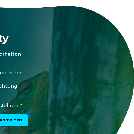
ty
erhalten
tenteiche
uchtung,
stellung*
Anmelden