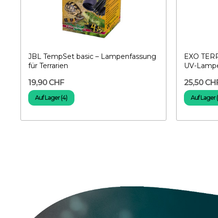
JBL TempSet basic – Lampenfassung
EXO TERR
für Terrarien
UV-Lampe 
19,90 CHF
25,50 CH
Auf Lager (4)
Auf Lager 