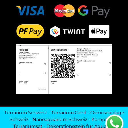
Terrarium Schweiz
-
Terrarium Genf
-
Osmoseanlage
Schweiz
-
Nanoaquarium Schweiz
-
Komplettes
Terrariumset
-
Dekorationsstein für Aquarien