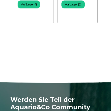
Auf Lager (1)
Auf Lager (2)
A
Werden Sie Teil der
Aquario&Co Community