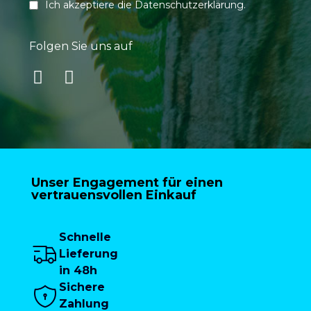
Ich akzeptiere die
Datenschutzerklärung
.
Folgen Sie uns auf
Unser Engagement für einen
vertrauensvollen Einkauf
Schnelle
Lieferung
in 48h
Sichere
Zahlung