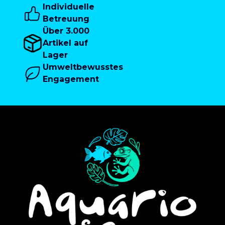
Individuelle
Betreuung
Über 3.000
Artikel auf
Lager
Umweltbewusstes
Engagement