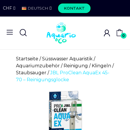
CHF
DEUTSCH
KONTAKT
0
Startseite
Süsswasser Aquaristik
Aquariumzubehör
Reinigung
Klingeln /
Staubsauger
JBL ProClean AquaEx 45-
70 – Reinigungsglocke