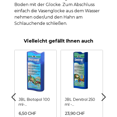
Boden mit der Glocke. Zum Abschluss
einfach die Vasenglocke aus dem Wasser
nehmen oder/und den Hahn am
Schlauchende schließen.
Vielleicht gefällt Ihnen auch
Vac
JBL Biotopol 100
JBL Denitrol 250
EH
ml-
ml -
Pr
e
Wasseraufbereiter
Aquarienbakterien
Sc
6,50 CHF
23,90 CHF
69