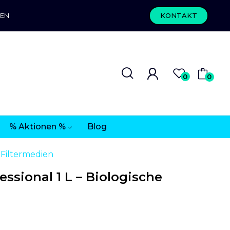
REN
KONTAKT
0
0
% Aktionen %
Blog
e Filtermedien
essional 1 L – Biologische