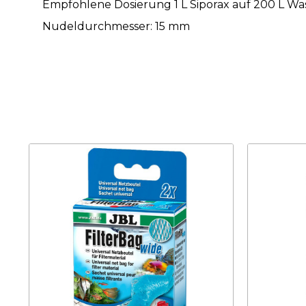
Empfohlene Dosierung 1 L Siporax auf 200 L Wa
Nudeldurchmesser: 15 mm