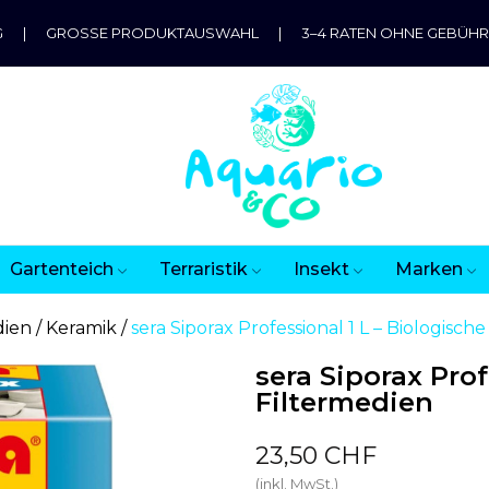
G
|
GROSSE PRODUKTAUSWAHL
|
3–4 RATEN OHNE GEBÜH
Gartenteich
Terraristik
Insekt
Marken
dien
Keramik
sera Siporax Professional 1 L – Biologisch
sera Siporax Prof
Filtermedien
23,50 CHF
(inkl. MwSt.)