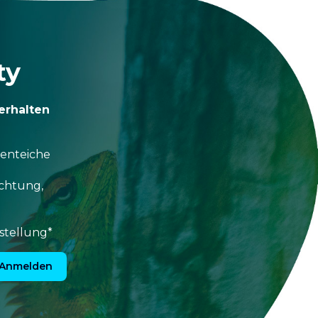
ty
erhalten
tenteiche
uchtung,
stellung*
Anmelden