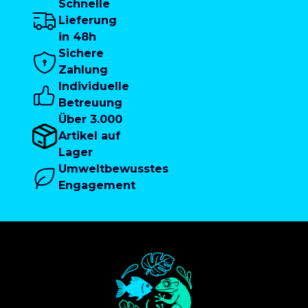
Schnelle
Lieferung
in 48h
Sichere
Zahlung
Individuelle
Betreuung
Über 3.000
Artikel auf
Lager
Umweltbewusstes
Engagement