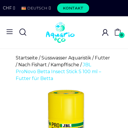
CHF
DEUTSCH
KONTAKT
0
Startseite
Süsswasser Aquaristik
Futter
Nach Fishart
Kampffische
JBL
ProNovo Betta Insect Stick S 100 ml –
Futter für Betta