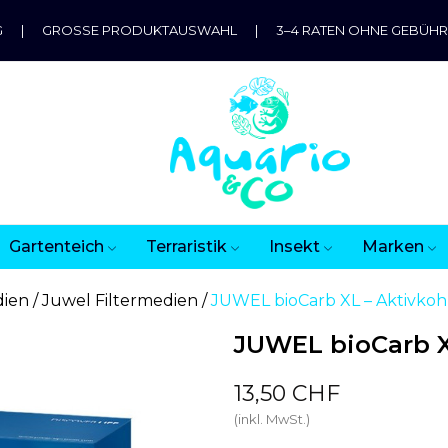
G
|
GROSSE PRODUKTAUSWAHL
|
3–4 RATEN OHNE GEBÜH
Gartenteich
Terraristik
Insekt
Marken
dien
Juwel Filtermedien
JUWEL bioCarb XL – Aktivko
JUWEL bioCarb X
13,50 CHF
(inkl. MwSt.)