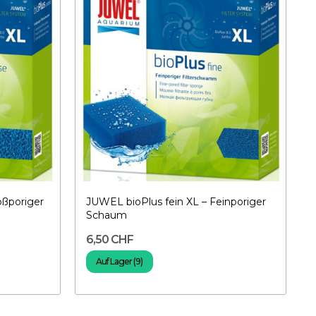
oßporiger
JUWEL bioPlus fein XL – Feinporiger
Schaum
6,50 CHF
Auf Lager (9)