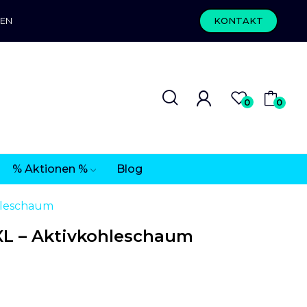
REN
KONTAKT
0
0
% Aktionen %
Blog
hleschaum
L – Aktivkohleschaum