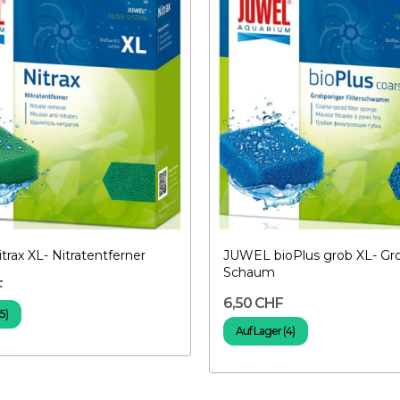
rax XL- Nitratentferner
JUWEL bioPlus grob XL- Gr
Schaum
F
6,50 CHF
5)
Auf Lager (4)