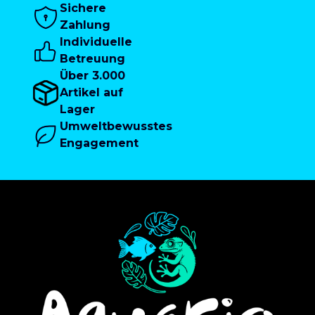
Sichere
Zahlung
Individuelle
Betreuung
Über 3.000
Artikel auf
Lager
Umweltbewusstes
Engagement