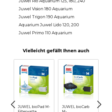
Juwel Rio Aquarium 125, 180, 240
Juwel Vision 180 Aquarium
Juwel Trigon 190 Aquarium
Aquarium Juwel Lido 120, 200
Juwel Primo 110 Aquarium
Vielleicht gefällt Ihnen auch
s
JUWEL bioPad M-
JUWEL bioCarb
JU
Filterwatte
M-
Coa