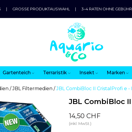
G
|
GROSSE PRODUKTAUSWAHL
|
3–4 RATEN OHNE GEBÜH
Gartenteich
Terraristik
Insekt
Marken
dien
JBL Filtermedien
JBL CombiBloc II CristalProfi e 
JBL CombiBloc II 
14,50 CHF
(inkl. MwSt.)