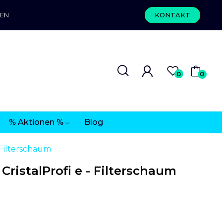
REN
KONTAKT
0
0
% Aktionen %
Blog
- Filterschaum
CristalProfi e - Filterschaum