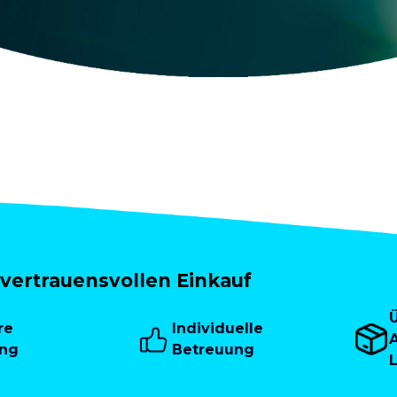
vertrauensvollen Einkauf
re
Individuelle
A
ung
Betreuung