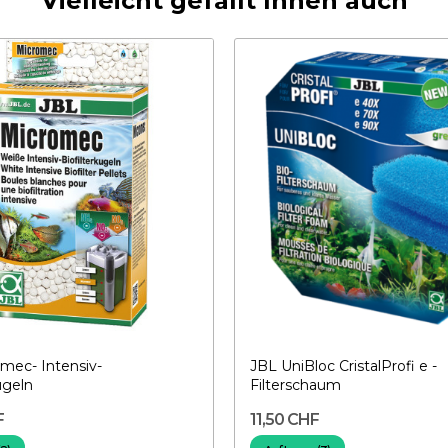
Vielleicht gefällt Ihnen auch
mec- Intensiv-
JBL UniBloc CristalProfi e -
ugeln
Filterschaum
F
11,50 CHF