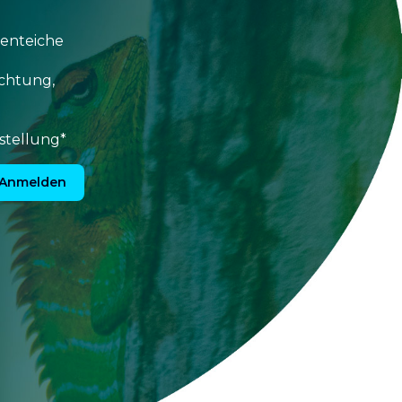
tenteiche
uchtung,
stellung*
Anmelden