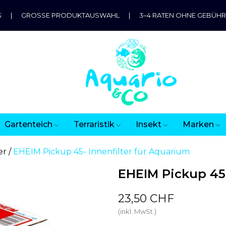
G
|
GROSSE PRODUKTAUSWAHL
|
3–4 RATEN OHNE GEBÜH
Gartenteich
Terraristik
Insekt
Marken
er
EHEIM Pickup 45- Innenfilter für Aquarium
EHEIM Pickup 45-
23,50 CHF
(inkl. MwSt.)