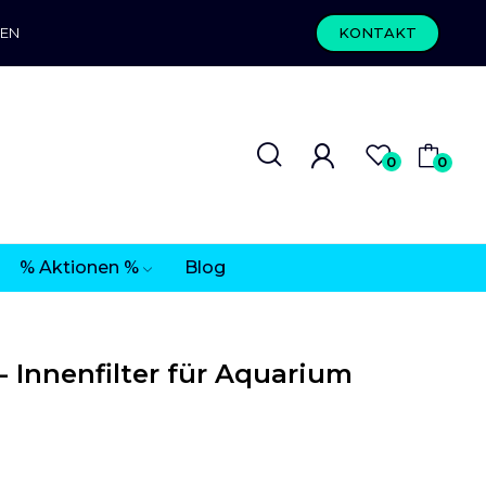
REN
KONTAKT
0
0
% Aktionen %
Blog
 Innenfilter für Aquarium