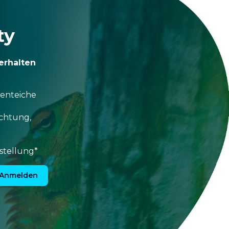
ty
erhalten
tenteiche
uchtung,
stellung*
Anmelden