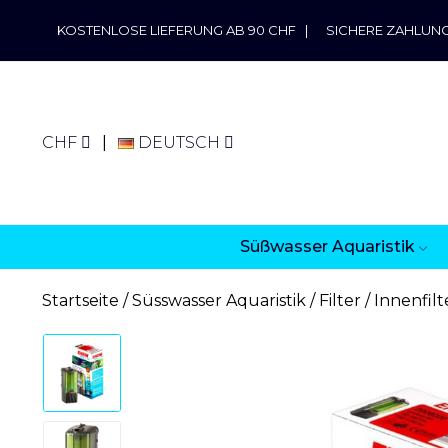
KOSTENLOSE LIEFERUNG AB 90 CHF
|
SICHERE ZAHLUN
CHF
DEUTSCH
Süßwasser Aquaristik
Startseite
Süsswasser Aquaristik
Filter
Innenfilt