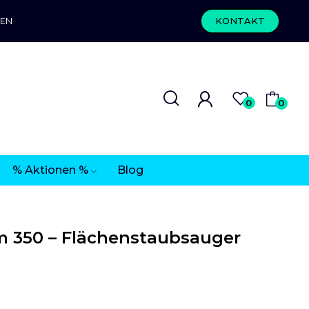
REN
KONTAKT
0
0
% Aktionen %
Blog
m 350 – Flächenstaubsauger