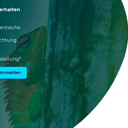
erhalten
tenteiche
uchtung,
stellung*
Anmelden