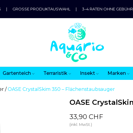
G
|
GROSSE PRODUKTAUSWAHL
|
3–4 RATEN OHNE GEBÜH
Gartenteich
Terraristik
Insekt
Marken
er
OASE CrystalSkim 350 – Flächenstaubsauger
OASE CrystalSki
33,90 CHF
(inkl. MwSt.)