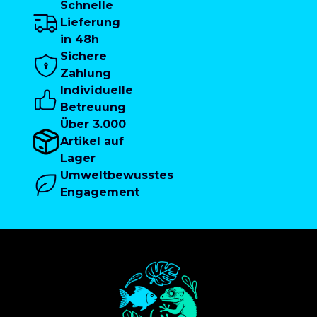
Schnelle
Lieferung
in 48h
Sichere
Zahlung
Individuelle
Betreuung
Über 3.000
Artikel auf
Lager
Umweltbewusstes
Engagement