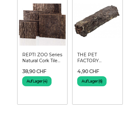
REPTI ZOO Series
THE PET
Natural Cork Tile
FACTORY
Background 45 x
Schwarzer
38,90 CHF
4,90 CHF
45 cm
Torfblock –
Pflanzenunterstützung
Auf Lager (4)
Auf Lager (6)