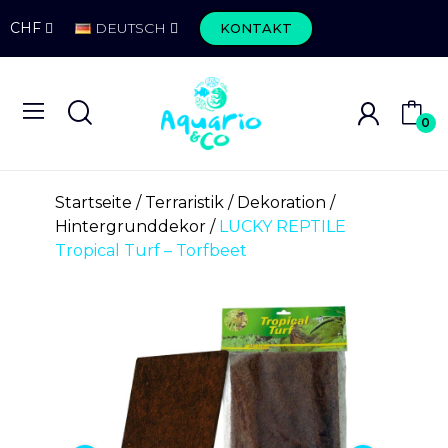
CHF
DEUTSCH
KONTAKT
0
Startseite
Terraristik
Dekoration
Hintergrunddekor
LUCKY REPTILE
Tropical Turf – Torfbeet