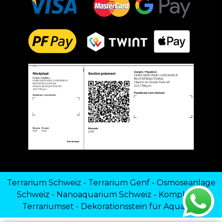
Terrarium Schweiz
-
Terrarium Genf
-
Osmoseanlage
Schweiz
-
Nanoaquarium Schweiz
-
Komplettes
Terrariumset
-
Dekorationsstein für Aquarien