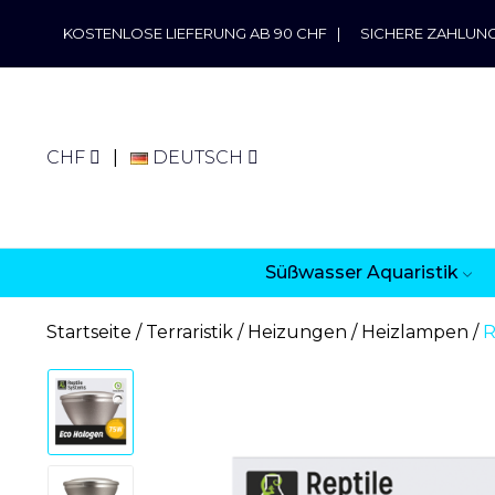
KOSTENLOSE LIEFERUNG AB 90 CHF
|
SICHERE ZAHLUN
CHF
DEUTSCH
Süßwasser Aquaristik
Startseite
Terraristik
Heizungen
Heizlampen
R