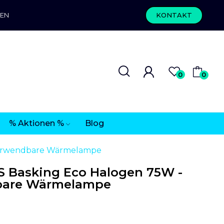
REN
KONTAKT
0
0
% Aktionen %
Blog
verwendbare Wärmelampe
 Basking Eco Halogen 75W -
bare Wärmelampe