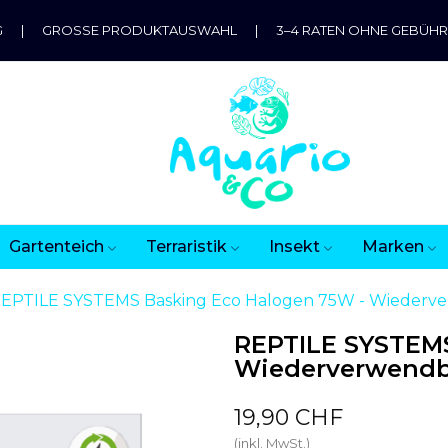
G
|
GROSSE PRODUKTAUSWAHL
|
3–4 RATEN OHNE GEBÜH
Gartenteich
Terraristik
Insekt
Marken
EPTILE SYSTEMS Basking Eco Halogen 75W - Wieder
REPTILE SYSTEMS
Wiederverwend
19,90 CHF
(inkl. MwSt.)