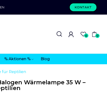
REN
KONTAKT
0
0
% Aktionen %
Blog
ür Reptilien
alogen Wärmelampe 35 W –
ptilien