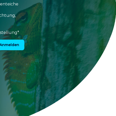
tenteiche
uchtung,
stellung*
Anmelden