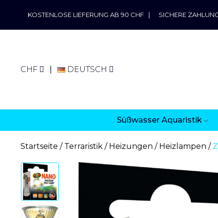
KOSTENLOSE LIEFERUNG AB 90 CHF
|
SICHERE ZAHLUN
CHF
DEUTSCH
Süßwasser Aquaristik
Startseite
Terraristik
Heizungen
Heizlampen
Z