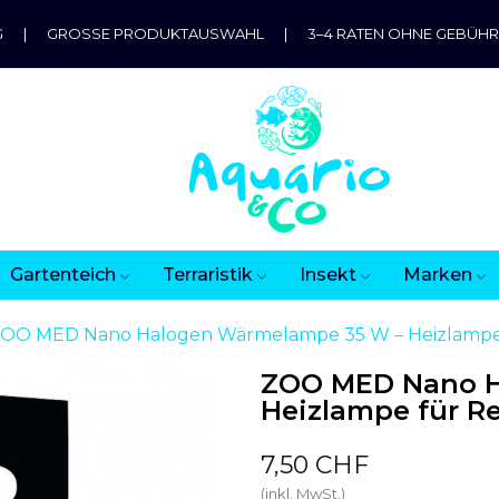
G
|
GROSSE PRODUKTAUSWAHL
|
3–4 RATEN OHNE GEBÜH
Gartenteich
Terraristik
Insekt
Marken
OO MED Nano Halogen Wärmelampe 35 W – Heizlampe f
ZOO MED Nano H
Heizlampe für Re
7,50 CHF
(inkl. MwSt.)