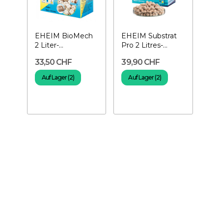
EHEIM BioMech
EHEIM Substrat
2 Liter-
Pro 2 Litres-
Mechanisch/biologische
Biologische
33,50 CHF
39,90 CHF
Filtermedium
Filtermedien
Auf Lager (2)
Auf Lager (2)