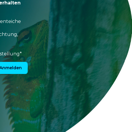
erhalten
tenteiche
uchtung,
stellung*
Anmelden