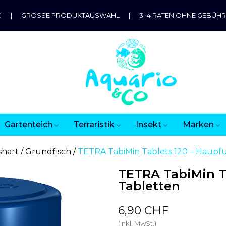
G
|
GROSSE PRODUKTAUSWAHL
|
3–4 RATEN OHNE GEBÜH
Gartenteich
Terraristik
Insekt
Marken
shart
Grundfisch
TETRA TabiMin Tablets 120 – Haupfu
TETRA TabiMin Ta
Tabletten
6,90 CHF
(inkl. MwSt.)