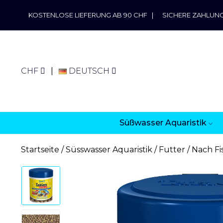
KOSTENLOSE LIEFERUNG AB 90 CHF
|
SICHERE ZAHLUN
CHF
DEUTSCH
Süßwasser Aquaristik
Startseite
Süsswasser Aquaristik
Futter
Nach Fi