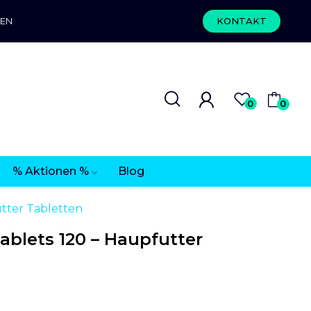
REN
KONTAKT
0
0
% Aktionen %
Blog
tter Tabletten
blets 120 – Haupfutter