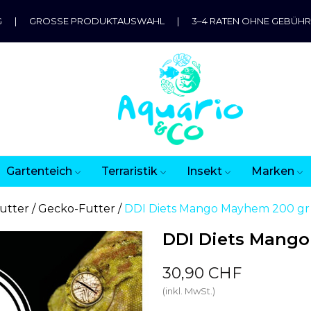
G
|
GROSSE PRODUKTAUSWAHL
|
3–4 RATEN OHNE GEBÜH
Gartenteich
Terraristik
Insekt
Marken
utter
Gecko-Futter
DDI Diets Mango Mayhem 200 gr 
DDI Diets Mango
30,90 CHF
(inkl. MwSt.)