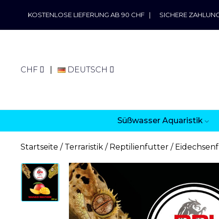
KOSTENLOSE LIEFERUNG AB 90 CHF
|
SICHERE ZAHLUN
CHF
DEUTSCH
Süßwasser Aquaristik
Startseite
Terraristik
Reptilienfutter
Eidechsenf