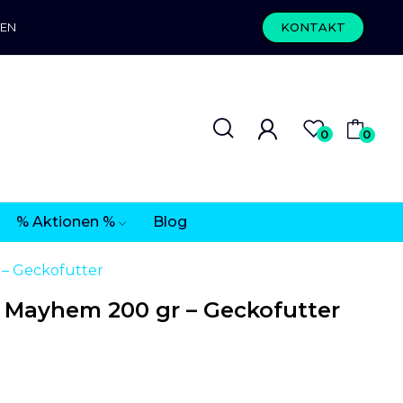
REN
KONTAKT
0
0
% Aktionen %
Blog
– Geckofutter
 Mayhem 200 gr – Geckofutter