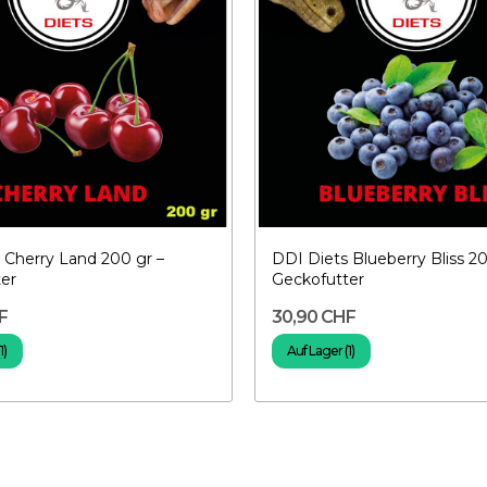
 Cherry Land 200 gr –
DDI Diets Blueberry Bliss 20
er
Geckofutter
F
30,90 CHF
1)
Auf Lager (1)