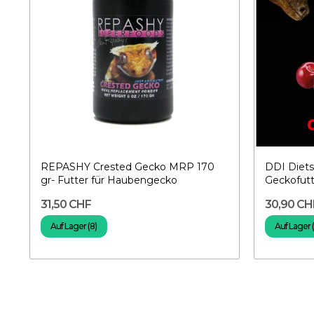
REPASHY Crested Gecko MRP 170
DDI Diets
gr- Futter für Haubengecko
Geckofutt
31,50 CHF
30,90 CH
Auf Lager (8)
Auf Lager (