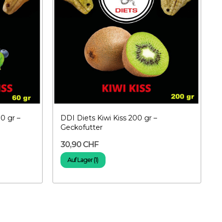
0 gr –
DDI Diets Kiwi Kiss 200 gr –
Geckofutter
30,90 CHF
Auf Lager (1)