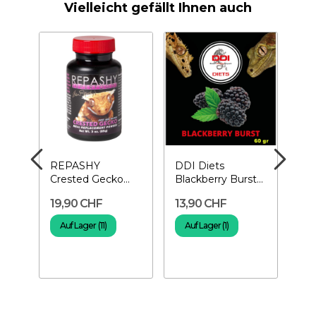
Vielleicht gefällt Ihnen auch
REPASHY
DDI Diets
DD
Crested Gecko
Blackberry Burst
Ma
MRP 85 gr- Futter
60 gr –
Gec
19,90 CHF
13,90 CHF
13
für Haubengecko
Geckofutter
Auf Lager (11)
Auf Lager (1)
A