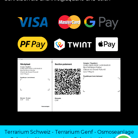
Terrarium Schweiz
-
Terrarium Genf
-
Osmoseanlage