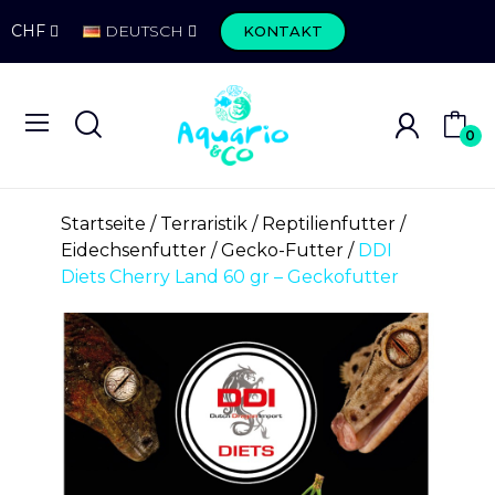
CHF
DEUTSCH
KONTAKT
0
Startseite
Terraristik
Reptilienfutter
Eidechsenfutter
Gecko-Futter
DDI
Diets Cherry Land 60 gr – Geckofutter