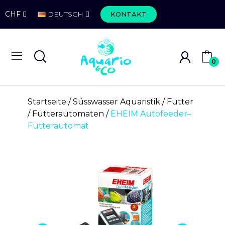
CHF
DEUTSCH
KONTAKT
0
Startseite
Süsswasser Aquaristik
Futter
Futterautomaten
EHEIM Autofeeder–
Futterautomat