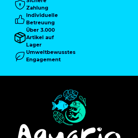
Sichere
Zahlung
Individuelle
Betreuung
Über 3.000
Artikel auf
Lager
Umweltbewusstes
Engagement