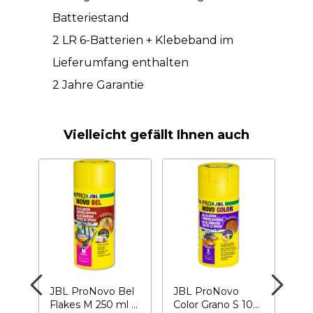
Batteriestand
2 LR 6-Batterien + Klebeband im
Lieferumfang enthalten
2 Jahre Garantie
Vielleicht gefällt Ihnen auch
JBL ProNovo Bel
JBL ProNovo
EH
ON
Flakes M 250 ml –
Color Grano S 100
Fe