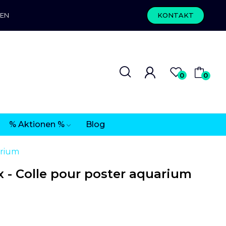
REN
KONTAKT
0
0
% Aktionen %
Blog
arium
 - Colle pour poster aquarium