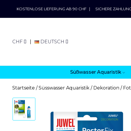
KOSTENLOSE LIEFERUNG AB 90 CHF
|
SICHERE ZAHLUN
CHF
DEUTSCH
Süßwasser Aquaristik
Startseite
Süsswasser Aquaristik
Dekoration
Fo