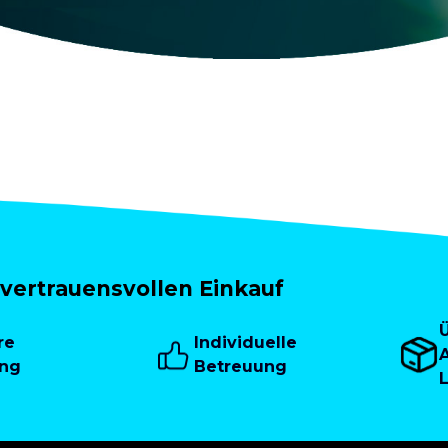
vertrauensvollen Einkauf
re
Individuelle
A
ung
Betreuung