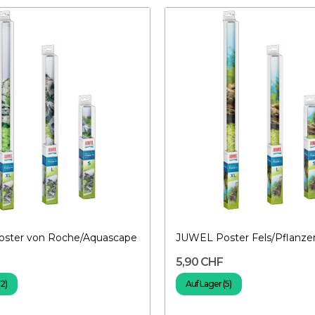
ster von Roche/Aquascape
JUWEL Poster Fels/Pflanze
5,90 CHF
(2)
Auf Lager (5)