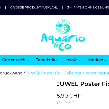
G
|
GROSSE PRODUKTAUSWAHL
|
3–4 RATEN OHNE GEBÜH
Gartenteich
Terraristik
Insekt
Marken
torückwand
JUWEL Poster Fix - Colle pour poster aqu
JUWEL Poster Fix
5,90 CHF
(inkl. MwSt.)