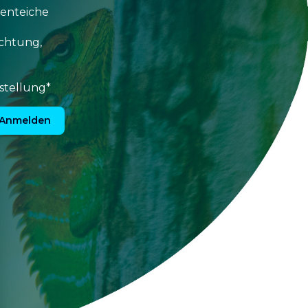
tenteiche
uchtung,
stellung*
Anmelden