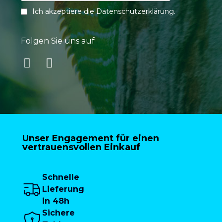
Ich akzeptiere die
Datenschutzerklärung
.
Folgen Sie uns auf
Unser Engagement für einen
vertrauensvollen Einkauf
Schnelle
Lieferung
in 48h
Sichere