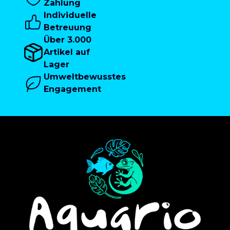
Zahlung
Individuelle
Betreuung
Über 3.000
Artikel auf
Lager
Umweltbewusstes
Engagement