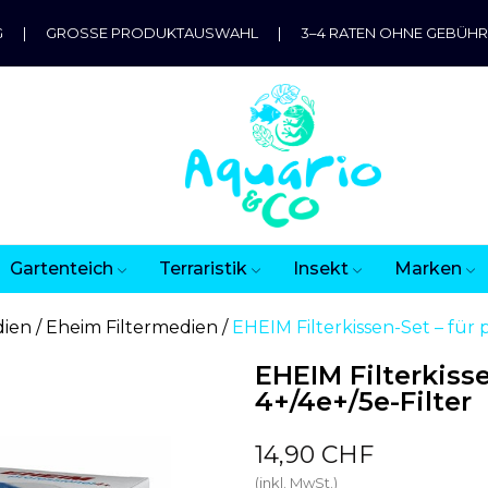
G
|
GROSSE PRODUKTAUSWAHL
|
3–4 RATEN OHNE GEBÜH
Gartenteich
Terraristik
Insekt
Marken
dien
Eheim Filtermedien
EHEIM Filterkissen-Set – für p
EHEIM Filterkisse
4+/4e+/5e-Filter
14,90 CHF
(inkl. MwSt.)