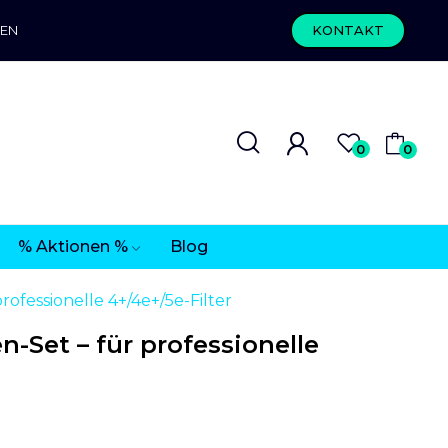
REN
KONTAKT
0
0
% Aktionen %
Blog
rofessionelle 4+/4e+/5e-Filter
n-Set – für professionelle