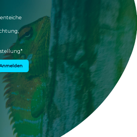
tenteiche
uchtung,
stellung*
Anmelden