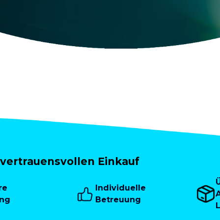
vertrauensvollen Einkauf
re
Individuelle
A
ung
Betreuung