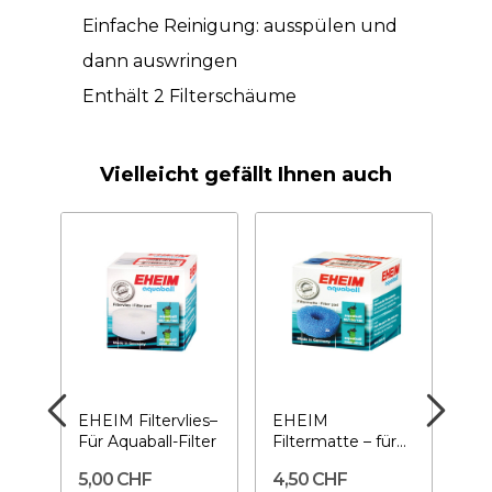
Einfache Reinigung: ausspülen und
dann auswringen
Enthält 2 Filterschäume
Vielleicht gefällt Ihnen auch
EHEIM Filtervlies–
EHEIM
EH
en –
Für Aquaball-Filter
Filtermatte – für
Koh
Aquaball
Für
5,00 CHF
4,50 CHF
13
ower-
60/130/180 Filter
Aqu