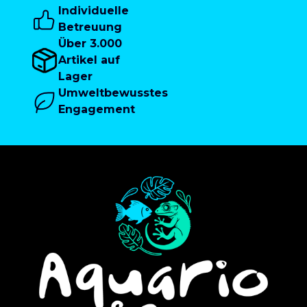
Individuelle
Betreuung
Über 3.000
Artikel auf
Lager
Umweltbewusstes
Engagement