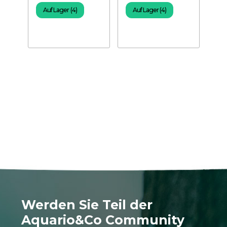
Filt
Auf Lager (4)
Auf Lager (4)
A
Werden Sie Teil der
Aquario&Co Community