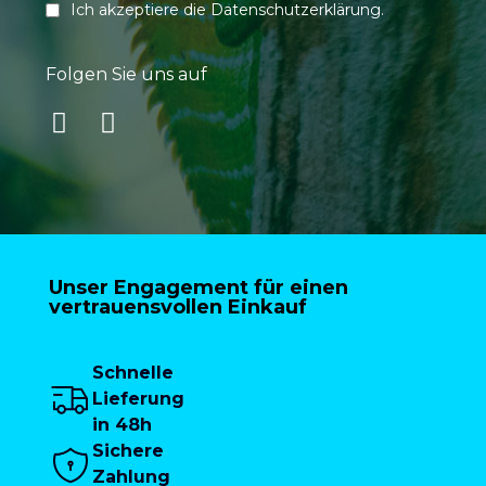
Ich akzeptiere die
Datenschutzerklärung
.
Folgen Sie uns auf
Unser Engagement für einen
vertrauensvollen Einkauf
Schnelle
Lieferung
in 48h
Sichere
Zahlung