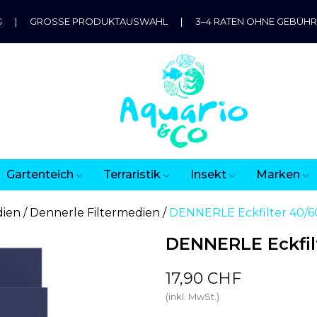
G
|
GROSSE PRODUKTAUSWAHL
|
3–4 RATEN OHNE GEBÜH
Gartenteich
Terraristik
Insekt
Marken
dien
Dennerle Filtermedien
DENNERLE Eckfilter 40/60
DENNERLE Eckfilt
17,90 CHF
(inkl. MwSt.)