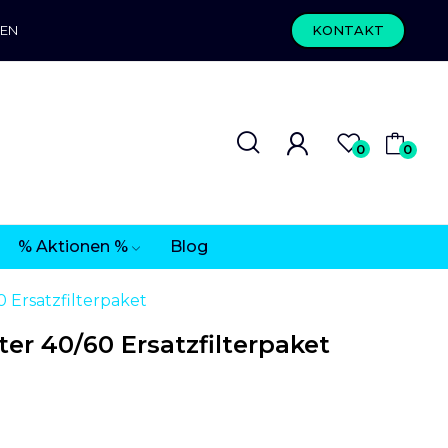
REN
KONTAKT
0
0
% Aktionen %
Blog
 Ersatzfilterpaket
er 40/60 Ersatzfilterpaket