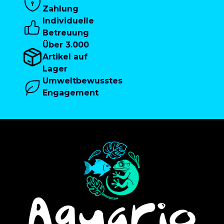
Zahlung
Individuelle
Betreuung
Über 3.000
Artikel auf
Lager
Umweltbewusstes
Engagement