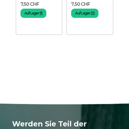
7,50 CHF
7,50 CHF
Schlauch
Schlauch –...
Auf Lager (1)
Auf Lager (2)
Werden Sie Teil der