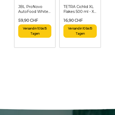
JBL ProNovo
TETRA Cichlid XL
AutoFood White -
Flakes 500 ml - XL
Futterspender
Flockenfutter
59,90 CHF
16,90 CHF
Versand in 10 bis 15
Versand in 10 bis 15
Tagen
Tagen