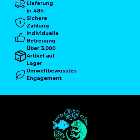
Lieferung
in 48h
Sichere
Zahlung
Individuelle
Betreuung
Über 3.000
Artikel auf
Lager
Umweltbewusstes
Engagement