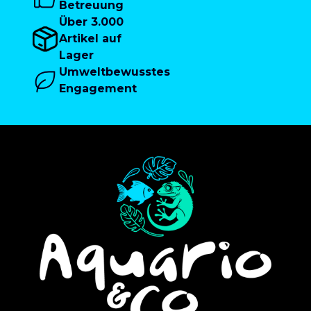
Betreuung
Über 3.000
Artikel auf
Lager
Umweltbewusstes
Engagement