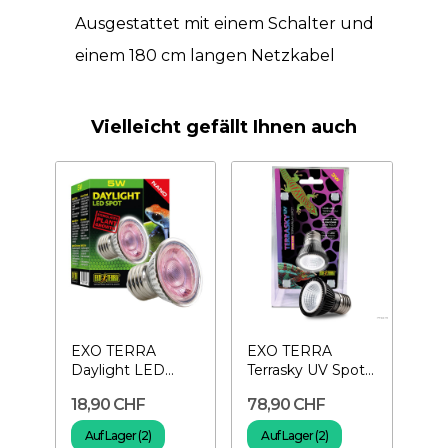
Ausgestattet mit einem Schalter und
einem 180 cm langen Netzkabel
Vielleicht gefällt Ihnen auch
EXO TERRA
EXO TERRA
Daylight LED
Terrasky UV Spot
Spot Nano 5 W-
3W - UVB LED
18,90 CHF
78,90 CHF
Led-spot-lampe
Spot
Auf Lager (2)
Auf Lager (2)