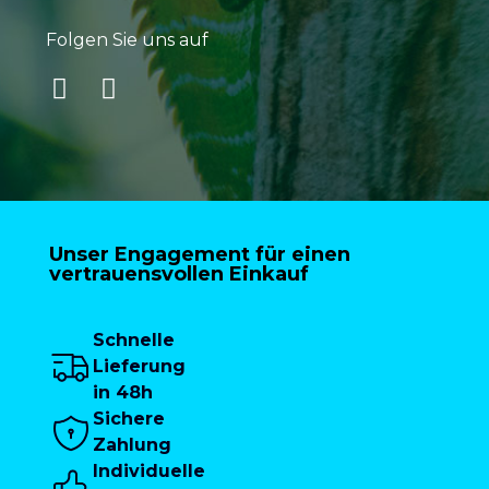
Folgen Sie uns auf
Unser Engagement für einen
vertrauensvollen Einkauf
Schnelle
Lieferung
in 48h
Sichere
Zahlung
Individuelle