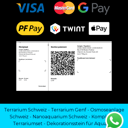
Terrarium Schweiz
-
Terrarium Genf
-
Osmoseanlage
Schweiz
-
Nanoaquarium Schweiz
-
Komplettes
Terrariumset
-
Dekorationsstein für Aquarien