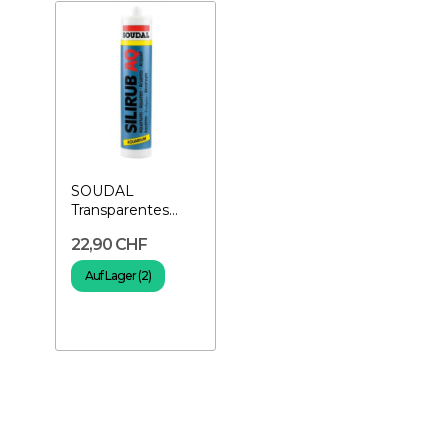
SOUDAL
Transparentes
Silikon 310 ml -
22,90 CHF
Aquarium-Silikon
Auf Lager (2)