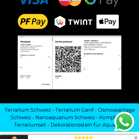
Terrarium Schweiz
-
Terrarium Genf
-
Osmoseanlage
Schweiz
-
Nanoaquarium Schweiz
-
Komplettes
Terrariumset
-
Dekorationsstein für Aquarien