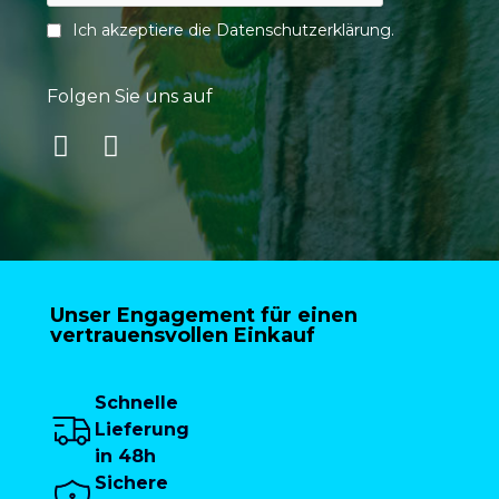
Ich akzeptiere die
Datenschutzerklärung
.
Folgen Sie uns auf
Unser Engagement für einen
vertrauensvollen Einkauf
Schnelle
Lieferung
in 48h
Sichere