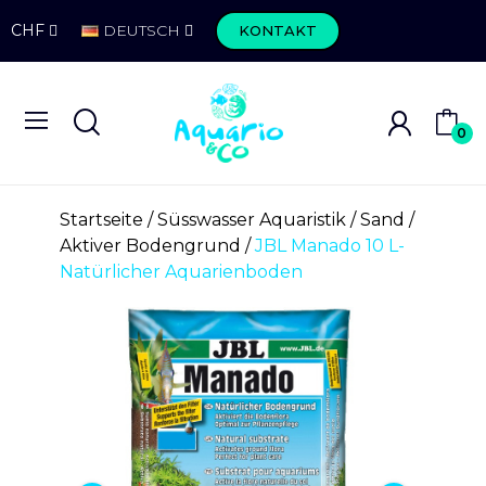
CHF
DEUTSCH
KONTAKT
0
Startseite
Süsswasser Aquaristik
Sand
Aktiver Bodengrund
JBL Manado 10 L-
Natürlicher Aquarienboden