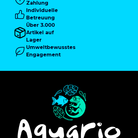
Zahlung
Individuelle
Betreuung
Über 3.000
Artikel auf
Lager
Umweltbewusstes
Engagement