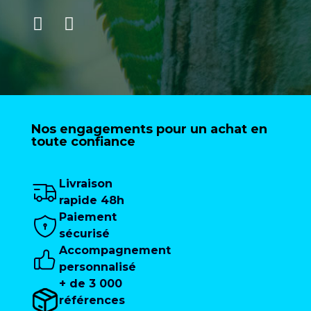
Nos engagements pour un achat en
toute confiance
Livraison
rapide 48h
Paiement
sécurisé
Accompagnement
personnalisé
+ de 3 000
références