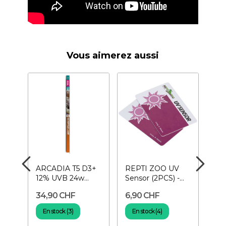
Vous aimerez aussi
ARCADIA T5 D3+
REPTI ZOO UV
AR
o
12% UVB 24w
Sensor (2PCS) -
La
e
Desert- Tube
Testeur de lampe
70
34,90 CHF
6,90 CHF
29
néon 55 cm pour...
UV
de 
po
En stock (3)
En stock (4)
R