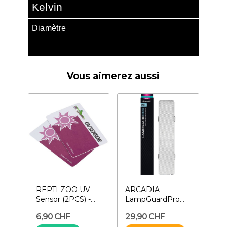
Kelvin
Diamètre
Vous aimerez aussi
REPTI ZOO UV
ARCADIA
Sensor (2PCS) -
LampGuardPro
Testeur de lampe
700 mm- Cage
6,90 CHF
29,90 CHF
UV
de protection