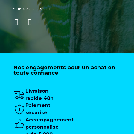
Suivez-nous sur
Nos engagements pour un achat en
toute confiance
Livraison
rapide 48h
Paiement
sécurisé
Accompagnement
personnalisé