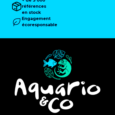
+ de 3 000
références
en stock
Engagement
écoresponsable