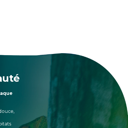
auté
haque
douce,
itats