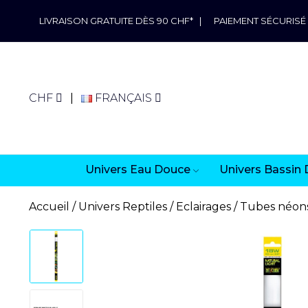
LIVRAISON GRATUITE DÈS 90 CHF*
|
PAIEMENT SÉCURISÉ
CHF
FRANÇAIS
Univers Eau Douce
Univers Bassin 
Accueil
Univers Reptiles
Eclairages
Tubes néon