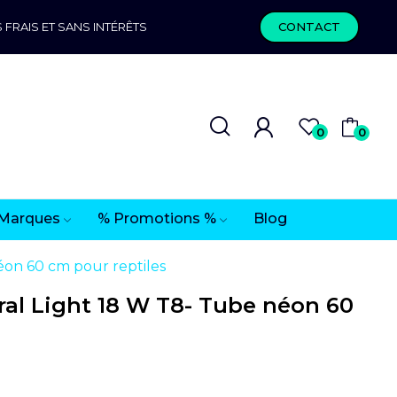
 FRAIS ET SANS INTÉRÊTS
CONTACT
0
0
Marques
% Promotions %
Blog
on 60 cm pour reptiles
al Light 18 W T8- Tube néon 60