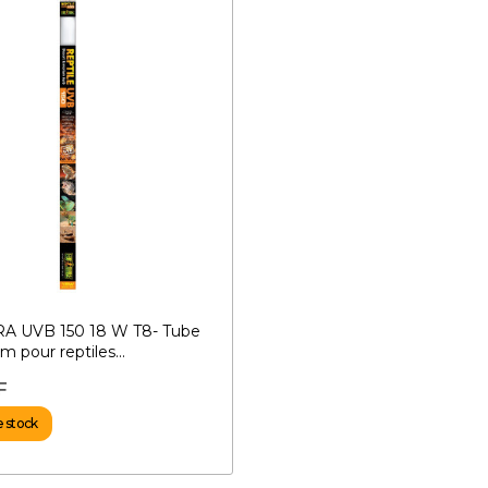
A UVB 150 18 W T8- Tube
 pour reptiles...
F
e stock