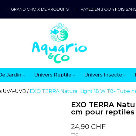
|
GRAND CHOIX DE PRODUITS
|
PAYEZ EN 3 OU 4 FOIS SANS
De Jardin
Univers Reptile
Univers Insecte
s UVA-UVB
EXO TERRA Natural Light 18 W T8- Tube né
EXO TERRA Natur
cm pour reptiles
24,90 CHF
TTC